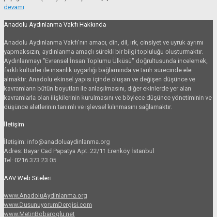
devamı
Anadolu Aydınlanma Vakfı Hakkında
Anadolu Aydınlanma Vakfı'nın amacı, din, dil, ırk, cinsiyet ve uyruk ayrımı
yapmaksızın, aydınlanma amaçlı sürekli bir bilgi topluluğu oluşturmaktır.
Aydınlanmayı "Evrensel İnsan Toplumu Ülküsü" doğrultusunda incelemek,
farklı kültürler ile insanlık uygarlığı bağlamında ve tarih sürecinde ele
almaktır. Anadolu ekinsel yapısı içinde oluşan ve değişen düşünce ve
kavramların bütün boyutları ile anlaşılmasını, diğer ekinlerde yer alan
kavramlarla olan ilişkilerinin kurulmasını ve böylece düşünce yönetiminin ve
düşünce aletlerinin tanımlı ve işlevsel kılınmasını sağlamaktır.
İletişim
İletişim: info@anadoluaydinlanma.org
Adres: Bayar Cad Papatya Apt. 22/11 Erenköy İstanbul
Tel: 0216 373 23 05
AAV Web Siteleri
www.AnadoluAydinlanma.org
www.DusunuyorumDergisi.com
www.MetinBobaroglu.net