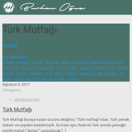
Türk Mutfağı
dogucan
Ağustos 6, 2017
Uncategorized
aşhane
,
çağatay
,
ekmek
,
fıçı
,
ibrik
,
kalbur
,
karaciğer
,
kazan
,
kersen
,
kertel
,
kiler
,
kırım
,
konuk aşı
,
konukluk
,
konya
,
kurna
,
kurun
,
kuşhane
,
lavaş
,
metal
,
misafiri
,
moğol
,
mutfağı
,
ocak
,
oğuz
,
peşhun
,
sahan
,
sandık
,
sanduk
,
sini
,
tabak
,
tandır
,
tanrı
,
tencere
,
tepsi
,
türk
,
yağma
Ağustos 6, 2017
Categories
Uncategorized
Türk Mutfağı
Türk Mutfağı Buraya kadar sözünü ettiğimiz “Türk mutfağı”ndan, Türk yemek
sistem ve çeşidini kastetmiştik. Bu kere aynı ifade ile Türk evinde yemeğin
piştiği mahal (“atölye”) anlaşılacak
[…]