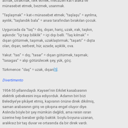
atmak, bırakmak, terk etmek; mecazen kat-ı alâka ve
münasebet etmek, bezmek, usanmak.
“Taşlaşmak” = kat-ı münasebet etmek; “taşlaşu” = ayrılma,
ayrılık; “taşlandık bala” = anası tarafından bırakılan çocuk.
Uygurcada da “taş”= dış, dışarı, hariç, uzak, ırak, taşkın,
aşkındır. “İçi taşı biliklik” = içi dışı belli. “Taş kılmak” =
dışarı götürmek, taşımak, uzaklaştırmak; “taşartı” = dışta
olan, dışarı, serbest, hür, azade, açıklık, ova.
Yakut: “tas” = dış; “tasar” = dışarı götürmek, taşımak;
“tasagas” = alıp götürülecek şey, yük, göç.
Türkmence: “daş” = uzak, dışarı
[5]
.
Divertimento
1954-55 yıllarındaydı. Kayseri’nin Erkilet kasabasının
elektrik şebekesini inşa ediyorduk. Adamın biri bizi
Belediye’ye şikâyet etmiş, kapısının önüne direk dikilmiş,
saman arabasının giriş ve çıkışına engel oluyor diye.
Aslında böyle bir şey mümkün değildi, ama reisin ısrarı
üzerine hep beraber gidip baktık: boylu boyuna uzanan,
aralıksız bir taş duvar ve ortasında da bir direk vardı.