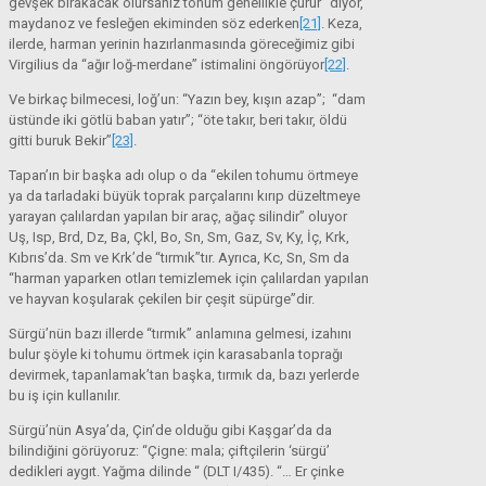
gevşek bırakacak olursanız tohum genellikle çürür” diyor,
maydanoz ve fesleğen ekiminden söz ederken
[21]
. Keza,
ilerde, harman yerinin hazırlanmasında göreceğimiz gibi
Virgilius da “ağır loğ-merdane” istimalini öngörüyor
[22]
.
Ve birkaç bilmecesi, loğ’un: “Yazın bey, kışın azap”; “dam
üstünde iki götlü baban yatır”; “öte takır, beri takır, öldü
gitti buruk Bekir”
[23]
.
Tapan’ın bir başka adı olup o da “ekilen tohumu örtmeye
ya da tarladaki büyük toprak parçalarını kırıp düzeltmeye
yarayan çalılardan yapılan bir araç, ağaç silindir” oluyor
Uş, Isp, Brd, Dz, Ba, Çkl, Bo, Sn, Sm, Gaz, Sv, Ky, İç, Krk,
Kıbrıs’da. Sm ve Krk’de “tırmık”tır. Ayrıca, Kc, Sn, Sm da
“harman yaparken otları temizlemek için çalılardan yapılan
ve hayvan koşularak çekilen bir çeşit süpürge”dir.
Sürgü’nün bazı illerde “tırmık” anlamına gelmesi, izahını
bulur şöyle ki tohumu örtmek için karasabanla toprağı
devirmek, tapanlamak’tan başka, tırmık da, bazı yerlerde
bu iş için kullanılır.
Sürgü’nün Asya’da, Çin’de olduğu gibi Kaşgar’da da
bilindiğini görüyoruz: “Çigne: mala; çiftçilerin ‘sürgü’
dedikleri aygıt. Yağma dilinde “ (DLT I/435). “… Er çinke