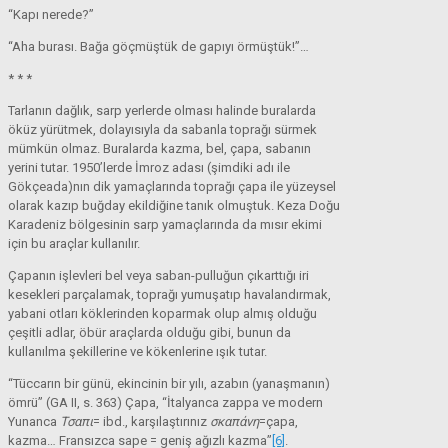
“Kapı nerede?”
“Aha burası. Bağa göçmüştük de gapıyı örmüştük!”…
* * *
Tarlanın dağlık, sarp yerlerde olması halinde buralarda
öküz yürütmek, dolayısıyla da sabanla toprağı sürmek
mümkün olmaz. Buralarda kazma, bel, çapa, sabanın
yerini tutar. 1950’lerde İmroz adası (şimdiki adı ile
Gökçeada)nın dik yamaçlarında toprağı çapa ile yüzeysel
olarak kazıp buğday ekildiğine tanık olmuştuk. Keza Doğu
Karadeniz bölgesinin sarp yamaçlarında da mısır ekimi
için bu araçlar kullanılır.
Çapanın işlevleri bel veya saban-pulluğun çıkarttığı iri
kesekleri parçalamak, toprağı yumuşatıp havalandırmak,
yabani otları köklerinden koparmak olup almış olduğu
çeşitli adlar, öbür araçlarda olduğu gibi, bunun da
kullanılma şekillerine ve kökenlerine ışık tutar.
“Tüccarın bir günü, ekincinin bir yılı, azabın (yanaşmanın)
ömrü” (GA II, s. 363) Çapa, “İtalyanca zappa ve modern
Yunanca
Τσαπι
= ibd., karşılaştırınız
σκαπάνη
=çapa,
kazma… Fransızca sape = geniş ağızlı kazma”
[6]
.