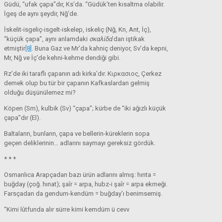
Güdü, “ufak çapa”dır, Ks’da. “Güdük’ten kısaltma olabilir.
İgeş de aynı şeydir, Nğ’de.
İskelit-isgeliç-isgelt-iskelep, iskeliç (Nğ, Kn, Ant, İç),
“küçük çapa”, aynı anlamdaki
σκαλίδα
’dan iştikak
etmiştir
[8]
. Buna Gaz ve Mr’da kahniç deniyor, Sv’da kepni,
Mr, Nğ ve İç’de kehni-kehme dendiği gibi.
Rz’de iki taraflı çapanın adı kirka’dır. Κιρκασιος, Çerkez
demek olup bu tür bir çapanın Kafkaslardan gelmiş
olduğu düşünülemez mi?
Köpen (Sm), kulbik (Sv) “çapa”; kürbe de “iki ağızlı küçük
çapa”dır (El).
Baltaların, bunların, çapa ve bellerin-küreklerin sopa
geçen deliklerinin… adlarını saymayı gereksiz gördük.
* * *
Osmanlıca Arapçadan bazı ürün adlarını almış: hınta =
buğday (çoğ. hınat); şaîr = arpa, hubz-i şaîr = arpa ekmeği.
Farsçadan da gendum-kendüm = buğday’ı benimsemiş.
“Kimi lûtfunda alır sürre kimi kemdüm ü cevv