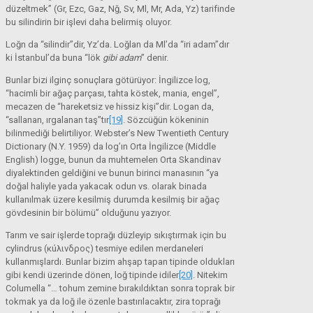
düzeltmek” (Gr, Ezc, Gaz, Nğ, Sv, Ml, Mr, Ada, Yz) tarifinde
bu silindirin bir işlevi daha belirmiş oluyor.
Loğn da “silindir”dir, Yz’da. Loğlan da Ml’da “iri adam”dır
ki İstanbul’da buna “lök
gibi adam
” denir.
Bunlar bizi ilginç sonuçlara götürüyor: İngilizce log,
“hacimli bir ağaç parçası, tahta köstek, mania, engel”,
mecazen de “hareketsiz ve hissiz kişi”dir. Logan da,
“sallanan, ırgalanan taş”tır
[19]
. Sözcüğün kökeninin
bilinmediği belirtiliyor. Webster’s New Twentieth Century
Dictionary (N.Y. 1959) da log’ın Orta İngilizce (Middle
English) logge, bunun da muhtemelen Orta Skandinav
diyalektinden geldiğini ve bunun birinci manasının “ya
doğal haliyle yada yakacak odun vs. olarak binada
kullanılmak üzere kesilmiş durumda kesilmiş bir ağaç
gövdesinin bir bölümü” olduğunu yazıyor.
Tarım ve sair işlerde toprağı düzleyip sıkıştırmak için bu
cylindrus (κúλινδρος) tesmiye edilen merdaneleri
kullanmışlardı. Bunlar bizim ahşap tapan tipinde oldukları
gibi kendi üzerinde dönen, loğ tipinde idiler
[20]
. Nitekim
Columella “… tohum zemine bırakıldıktan sonra toprak bir
tokmak ya da loğ ile özenle bastırılacaktır, zira toprağı