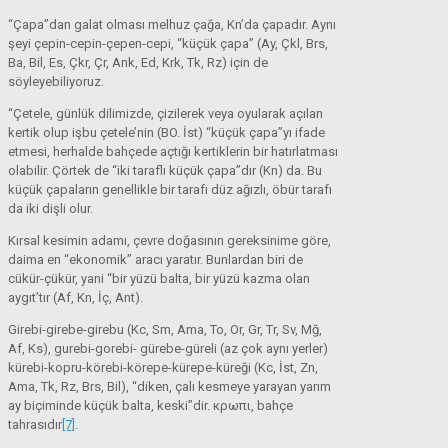
“Çapa”dan galat olması melhuz çağa, Kn’da çapadır. Aynı
şeyi çepin-cepin-çepen-cepi, “küçük çapa” (Ay, Çkl, Brs,
Ba, Bil, Es, Çkr, Çr, Ank, Ed, Krk, Tk, Rz) için de
söyleyebiliyoruz.
“Çetele, günlük dilimizde, çizilerek veya oyularak açılan
kertik olup işbu çetele’nin (BO. İst) “küçük çapa”yı ifade
etmesi, herhalde bahçede açtığı kertiklerin bir hatırlatması
olabilir. Çörtek de “iki taraflı küçük çapa”dır (Kn) da. Bu
küçük çapaların genellikle bir tarafı düz ağızlı, öbür tarafı
da iki dişli olur.
Kırsal kesimin adamı, çevre doğasının gereksinime göre,
daima en “ekonomik” aracı yaratır. Bunlardan biri de
cükür-çükür, yani “bir yüzü balta, bir yüzü kazma olan
aygıt’tır (Af, Kn, İç, Ant).
Girebi-girebe-girebu (Kc, Sm, Ama, To, Or, Gr, Tr, Sv, Mğ,
Af, Ks), gurebi-gorebi- gürebe-güreli (az çok aynı yerler)
kürebi-kopru-körebi-körepe-kürepe-küreği (Kc, İst, Zn,
Ama, Tk, Rz, Brs, Bil), “diken, çalı kesmeye yarayan yarım
ay biçiminde küçük balta, keski”dir. κρωπι, bahçe
tahrasıdır
[7]
.