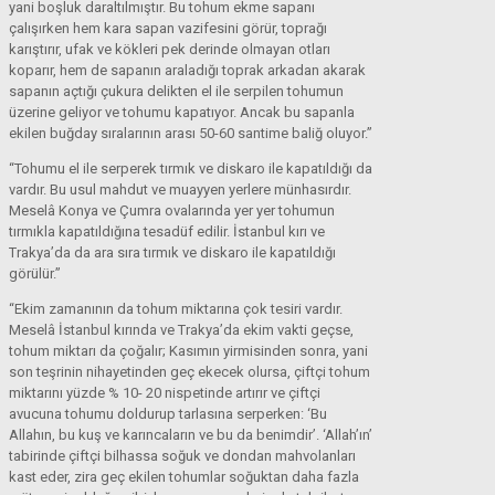
yani boşluk daraltılmıştır. Bu tohum ekme sapanı
çalışırken hem kara sapan vazifesini görür, toprağı
karıştırır, ufak ve kökleri pek derinde olmayan otları
koparır, hem de sapanın araladığı toprak arkadan akarak
sapanın açtığı çukura delikten el ile serpilen tohumun
üzerine geliyor ve tohumu kapatıyor. Ancak bu sapanla
ekilen buğday sıralarının arası 50-60 santime baliğ oluyor.”
“Tohumu el ile serperek tırmık ve diskaro ile kapatıldığı da
vardır. Bu usul mahdut ve muayyen yerlere münhasırdır.
Meselâ Konya ve Çumra ovalarında yer yer tohumun
tırmıkla kapatıldığına tesadüf edilir. İstanbul kırı ve
Trakya’da da ara sıra tırmık ve diskaro ile kapatıldığı
görülür.”
“Ekim zamanının da tohum miktarına çok tesiri vardır.
Meselâ İstanbul kırında ve Trakya’da ekim vakti geçse,
tohum miktarı da çoğalır; Kasımın yirmisinden sonra, yani
son teşrinin nihayetinden geç ekecek olursa, çiftçi tohum
miktarını yüzde % 10- 20 nispetinde artırır ve çiftçi
avucuna tohumu doldurup tarlasına serperken: ‘Bu
Allahın, bu kuş ve karıncaların ve bu da benimdir’. ‘Allah’ın’
tabirinde çiftçi bilhassa soğuk ve dondan mahvolanları
kast eder, zira geç ekilen tohumlar soğuktan daha fazla