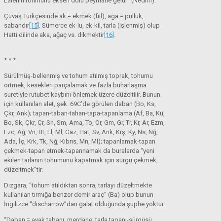
Lâlenin tohmunu eksen dolu peymane gelür” (Nedim).
Çuvaş Türkçesinde ak = ekmek (fiil), aga = pulluk,
sabandır
[15]
. Sümerce ek-lu, ek-kil, tarla (işlenmiş) olup
Hatti dilinde aka, ağaç vs. dikmektir
[16]
.
* * *
Sürülmüş-bellenmiş ve tohum atılmış toprak, tohumu
örtmek, kesekleri parçalamak ve fazla buharlaşma
suretiyle rutubet kaybını önlemek üzere düzeltilir. Bunun
için kullanılan alet, şek. 69C’de görülen daban (Bo, Ks,
Çkr, Ank); tapan-taban-tahan-tapa-tapanlama (Af, Ba, Kü,
Bo, Sk, Çkr, Çr, Sn, Sm, Ama, To, Or, Gm, Gr, Tr, Kr, Ar, Ezm,
Ezc, Ağ, Vn, Bt, El, Ml, Gaz, Hat, Sv, Ank, Krş, Ky, Ns, Nğ,
Ada, İç, Krk, Tk, Nğ, Kıbrıs, Mn, Ml); tapanlamak-tapan
çekmek-tapan etmek-tapannamak da buralarda “yeni
ekilen tarlanın tohumunu kapatmak için sürgü çekmek,
düzeltmek”tir.
Dızgara, “tohum atıldıktan sonra, tarlayı düzeltmekte
kullanılan tırmığa benzer demir araç” (Ba) olup bunun
İngilizce “discharrow”dan galat olduğunda şüphe yoktur.
“Daban = ayak tabanı, merdane, tarla tapanı-sürgüsü.