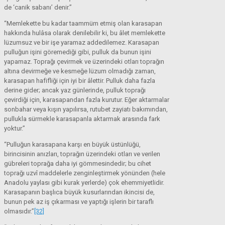
de ‘canik sabanı’ denir.”
“Memlekette bu kadar taammüm etmiş olan karasapan
hakkında hulâsa olarak denilebilir ki, bu âlet memlekette
lüzumsuz ve bir işe yaramaz addedilemez. Karasapan
pulluğun işini göremediği gibi, pulluk da bunun işini
yapamaz. Toprağı çevirmek ve üzerindeki otları toprağın
altına devirmeğe ve kesmeğe lüzum olmadığı zaman,
karasapan hafifliği için iyi bir âlettir. Pulluk daha fazla
derine gider; ancak yaz günlerinde, pulluk toprağı
çevirdiği için, karasapandan fazla kurutur. Eğer aktarmalar
sonbahar veya kışın yapılırsa, rutubet zayiatı bakımından,
pullukla sürmekle karasapanla aktarmak arasında fark
yoktur.”
“Pulluğun karasapana karşı en büyük üstünlüğü,
birincisinin anızları, toprağın üzerindeki otları ve verilen
gübreleri toprağa daha iyi gömmesindedir; bu cihet
toprağı uzvî maddelerle zenginleştirmek yönünden (hele
Anadolu yaylası gibi kurak yerlerde) çok ehemmiyetlidir.
Karasapanın başlıca büyük kusurlarından ikincisi de,
bunun pek az iş çıkarması ve yaptığı işlerin bir taraflı
olmasıdır.”
[32]