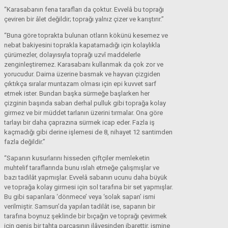
“Karasabanın fena tarafları da çoktur. Evvelâ bu toprağı
çeviren bir âlet değildir; toprağı yalnız çizer ve karıştırır.”
“Buna göre toprakta bulunan otların kökünü kesemez ve
nebat bakiyesini toprakla kapatamadığı için kolaylıkla
çürümezler, dolayısıyla toprağı uzvî maddelerle
zenginleştiremez. Karasabanı kullanmak da çok zor ve
yorucudur. Daima üzerine basmak ve hayvan çizgiden
çıktıkça sıralar muntazam olması için epi kuvvet sarf
etmek ister. Bundan başka sürmeğe başlarken her
çizginin başında saban derhal pulluk gibi toprağa kolay
girmez ve bir müddet tarlanın üzerini tırmalar. Ona göre
tarlayı bir daha çaprazına sürmek icap eder. Fazla iş
kaçmadığı gibi derine işlemesi de 8, nihayet 12 santimden
fazla değildir.”
“Sapanın kusurlarını hisseden çiftçiler memleketin
muhtelif taraflarında bunu ıslah etmeğe çalışmışlar ve
bazı tadilât yapmışlar. Evvelâ sabanın ucunu daha büyük
ve toprağa kolay girmesi için sol tarafına bir set yapmışlar.
Bu gibi sapanlara ‘dönmece’ veya ‘solak sapan’ ismi
verilmiştir. Samsun’da yapılan tadilât ise, sapanın bir
tarafına boynuz şeklinde bir bıçağın ve toprağı çevirmek
için geniş bir tahta parçasının ilâvesinden ibarettir, ismine