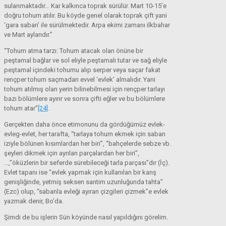
sulanmaktadır… Kar kalkınca toprak sürülür. Mart 10-15’e
doğru tohum atılır. Bu köyde genel olarak toprak çift yani
‘gara saban’ ile sürülmektedir. Arpa ekimi zamanı ilkbahar
ve Mart aylarıdır.”
“Tohum atma tarzı: Tohum atacak olan önüne bir
peştamal bağlar ve sol eliyle peştamalı tutar ve sağ eliyle
peştamal içindeki tohumu alıp serper veya saçar fakat
rençper tohum saçmadan evvel ‘evlek’ almalıdır. Yani
tohum atılmış olan yerin bilinebilmesi için rençper tarlayı
bazı bölümlere ayırır ve sonra çifti eğler ve bu bölümlere
tohum atar”
[24]
.
Gerçekten daha önce etimonunu da gördüğümüz evlek-
evleg-evlet, her tarafta, “tarlaya tohum ekmek için saban
iziyle bölünen kısımlardan her biri”, “bahçelerde sebze vb.
şeyleri dikmek için ayrılan parçalardan her biri”,
…,”öküzlerin bir seferde sürebileceği tarla parçası”dır (İç).
Evlet tapanı ise “evlek yapmak için kullanılan bir karış
genişliğinde, yetmiş seksen santim uzunluğunda tahta”
(Ezc) olup, “sabanla evleği ayıran çizgileri çizmek”e evlek
yazmak denir, Bo’da.
Şimdi de bu işlerin Sün köyünde nasıl yapıldığını görelim.