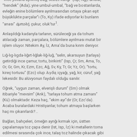
“hendek” (Ada); yine umbul-umbal, “bağ ve bostanlarda,
evleğin enine bölümlere ayrılmasından ortaya çıkan eşit
büyüklükte parçalar”ı (To, Ky) ifade ediyorlar ki bunların
1
“anası”
άμπολή
, çukur, oluk’tur
.
Anlaşıldığı kadarıyla tarlanın, sürüleceği ya da tohum
atılacağı zaman, parçalara, bölümlere ayrılması mutat bir
işlem oluyor. Nitekim Ay, İz, Ama’da buna kırım deniyor.
Lığ-lıg-lıgda-lığırt-lığlak-liğ-luğ, “selin, akarsuyun (tarlaya)
getirdiği ince çamur, tortu, birikinti” (Isp, Çr, Sm, Ama, To,
Or, Gr, Gm, Kr, Ezm, Ezc, Ağ, Sv, Ky, Tr, Gr, Yz, Or); “tortu,
kireç tortusu” (Ezc) olup
λιγδα
, içyağı, yağ, kir, cüruf, yağ
lekesidir. Bu alüvyonun faydalı olduğu sanılır.
Öğrek, “uygun zaman, elverişli durum” (Sm) olmak
itibariyle “mevsim” (Ank), “tarlaya tohum atma zamanı”
(Kü) olmaktadır. Keza haç, “ekim ayı”dır (Or, Ezc’da).
Acaba buralardaki Hristiyanlar, tohum atmaya başlarken
haç mı çıkarırlardı?…
Bağları, bahçeleri, örneğin ayrığı kırmak için, üstten
çapalamaya toz çapa denir (Ist, Isp, İz) ki metallerin torna
edilmesi sırasında çok ince, talaş toz halinde çıkacak gibi