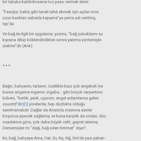
bir tabaka kaldırılmasına toz paso vermek denir.
“Fasulye, bakla gibi taneli tahılı ekmek için açılan ince
uzun karıkları sabanla kapama”ya yama adı verilmiş,
Isp’da.
Ve bağ ile ilgili bir uygulama: yazma, “bağ çubuklarını su
kıyısına dikip köklendirdikten sonra yatırma yöntemiyle
üretme”dir (Ank).
* * *
Bağın, bahçenin, tarlanın, özellikle bazı çok engebeli (ve
bunun engeme-ingeme- ingaba… gibi birçok varyantının
kökeni, “kertik, yarık, uçurum, engel anlamlarına gelen
εγκοπή
”dir)
[1]
yörelerde, hep düzlükte olduğu
sanılmamalıdır. Dağlar da Anadolu insanına asırlar
boyunca yiyecek sağlamış ve buna karşılık da ondan, düz
ovadakine göre, çok daha büyük ceht, gayret istemiş.
Dememişler mi “dağı, bağ eden himmet” diye?…
Kır, bağ, bahçeye Ama, Hat, Sv, Nş, Nğ, Gm’de yazı yaban-