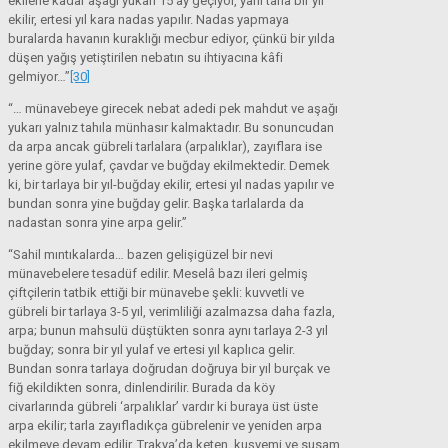
ekilene kadar aşağı yukarı 15 ay geçiyor, yani tarla bir yıl
ekilir, ertesi yıl kara nadas yapılır. Nadas yapmaya
buralarda havanın kuraklığı mecbur ediyor, çünkü bir yılda
düşen yağış yetiştirilen nebatın su ihtiyacına kâfi
gelmiyor…”
[30]
“… münavebeye girecek nebat adedi pek mahdut ve aşağı
yukarı yalnız tahıla münhasır kalmaktadır. Bu sonuncudan
da arpa ancak gübreli tarlalara (arpalıklar), zayıflara ise
yerine göre yulaf, çavdar ve buğday ekilmektedir. Demek
ki, bir tarlaya bir yıl-buğday ekilir, ertesi yıl nadas yapılır ve
bundan sonra yine buğday gelir. Başka tarlalarda da
nadastan sonra yine arpa gelir.”
“Sahil mıntıkalarda… bazen gelişigüzel bir nevi
münavebelere tesadüf edilir. Meselâ bazı ileri gelmiş
çiftçilerin tatbik ettiği bir münavebe şekli: kuvvetli ve
gübreli bir tarlaya 3-5 yıl, verimliliği azalmazsa daha fazla,
arpa; bunun mahsulü düştükten sonra aynı tarlaya 2-3 yıl
buğday; sonra bir yıl yulaf ve ertesi yıl kaplıca gelir.
Bundan sonra tarlaya doğrudan doğruya bir yıl burçak ve
fiğ ekildikten sonra, dinlendirilir. Burada da köy
civarlarında gübreli ‘arpalıklar’ vardır ki buraya üst üste
arpa ekilir; tarla zayıfladıkça gübrelenir ve yeniden arpa
ekilmeye devam edilir. Trakya’da keten, kuşyemi ve susam