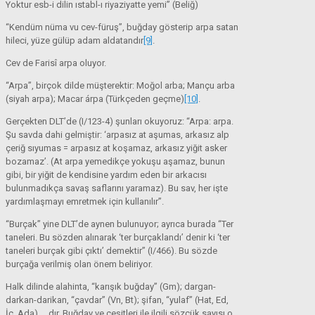
Yoktur esb-i dilin ıstabl-ı riyaziyatte yemi” (Beliğ)
“Kendüm nüma vu cev-füruş”, buğday gösterip arpa satan
hileci, yüze gülüp adam aldatandır
[9]
.
Cev de Farisî arpa oluyor.
“Arpa”, birçok dilde müşterektir: Moğol arba; Mançu arba
(siyah arpa); Macar árpa (Türkçeden geçme)
[10]
.
Gerçekten DLT’de (I/123-4) şunları okuyoruz: “Arpa: arpa.
Şu savda dahi gelmiştir: ‘arpasız at aşumas, arkasız alp
çeriğ sıyumas = arpasız at koşamaz, arkasız yiğit asker
bozamaz’. (At arpa yemedikçe yokuşu aşamaz, bunun
gibi, bir yiğit de kendisine yardım eden bir arkacısı
bulunmadıkça savaş saflarını yaramaz). Bu sav, her işte
yardımlaşmayı emretmek için kullanılır”.
“Burçak” yine DLT’de aynen bulunuyor; ayrıca burada “Ter
taneleri. Bu sözden alınarak ‘ter burçaklandı’ denir ki ‘ter
taneleri burçak gibi çıktı’ demektir” (I/466). Bu sözde
burçağa verilmiş olan önem beliriyor.
Halk dilinde alahinta, “karışık buğday” (Gm); dargan-
darkan-darikan, “çavdar” (Vn, Bt); şifan, “yulaf” (Hat, Ed,
İç, Ada) … dır. Buğday ve çeşitleri ile ilgili sözcük sayısı o