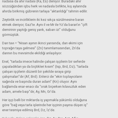
nadasa da ahır nadası (Ka, Es) deniyor. Buradaki ahır
sözcüğünden işbu herk ve nadasla birlikte, kış aylarında
ahırda birikmiş gübrenin tarlaya “aktarıldığı” tahmin edilir.
Zeytinlik ve incirliklerin iki kez sıkça sürülmesine baran
etmek deniyor, Gaz’te. Aynı il ve Mr ile Yz’da baran’ın “çift
demirinin yaptığı geniş yarık, saban izi” olduğunu
görmüştük.
Darı tavı = “Nisan ayının ikinci yarısında, darı ekimi için
toprağın taya gelmesi” (Zn) tanımlamasından, Zn’da
darının bu mevsimde ekildiği anlaşılıyor.
Enel, “tarlada imece halinde çalışan işçilerin bir seferde
çapaladıkları ya da biçtikleri kısım” (Isp, Brd, Dz); “tarlada
çalışan işçilerin düzenli bir şekilde sıraya girip
çalışmaları”dır (Af, Brd). Enlerci de “ekin toplayıcıların
sağında ve başında duran adam” (Kn) oluyor. Aynı
bağlamda enar-enacı da “orak biçerken kılavuzluk eden
adam, amele başı”dır, Ay, Mn, Gr’da.
Her işçi belli bir miktarda iş yapmakla yükümlü olduğuna
göre “bağ veya tarla işlerinde her işçinin payına düşen iş”
ener tesmiye edilmiş Brd, Dz, İz’de.