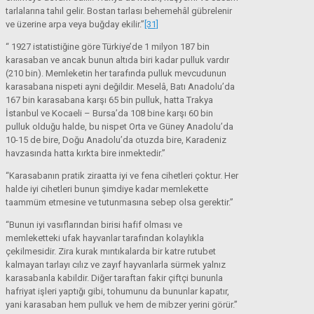
tarlalarına tahıl gelir. Bostan tarlası behemehâl gübrelenir
ve üzerine arpa veya buğday ekilir.”
[31]
“ 1927 istatistiğine göre Türkiye’de 1 milyon 187 bin
karasaban ve ancak bunun altıda biri kadar pulluk vardır
(210 bin). Memleketin her tarafında pulluk mevcudunun
karasabana nispeti ayni değildir. Meselâ, Batı Anadolu’da
167 bin karasabana karşı 65 bin pulluk, hatta Trakya
İstanbul ve Kocaeli – Bursa’da 108 bine karşı 60 bin
pulluk olduğu halde, bu nispet Orta ve Güney Anadolu’da
10-15 de bire, Doğu Anadolu’da otuzda bire, Karadeniz
havzasında hatta kırkta bire inmektedir.”
“Karasabanın pratik ziraatta iyi ve fena cihetleri çoktur. Her
halde iyi cihetleri bunun şimdiye kadar memlekette
taammüm etmesine ve tutunmasına sebep olsa gerektir.”
“Bunun iyi vasıflarından birisi hafif olması ve
memleketteki ufak hayvanlar tarafından kolaylıkla
çekilmesidir. Zira kurak mıntıkalarda bir katre rutubet
kalmayan tarlayı cılız ve zayıf hayvanlarla sürmek yalnız
karasabanla kabildir. Diğer taraftan fakir çiftçi bununla
hafriyat işleri yaptığı gibi, tohumunu da bununlar kapatır,
yani karasaban hem pulluk ve hem de mibzer yerini görür.”