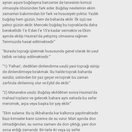
aynen aşure buğdayına benzerse de tanesinin kırmızı
olmasıyla öbüründen fark eder. Buğday nevilerinin ekim
zamanları bakımından bir fark ve hususiyeti yoktur. Yazlık
buğday hem güzün, hem de baharda ekilir. İlk üçü ise
yalnız güzün ekilir. Menceki buğday bu topraklarda daha
bereketlidir. l’e 5’den l’e 15’e kadar vermekte ve Ekim
ayında ekilip Haziran’da yetişmiş olmasına rağmen
Temmuzda hasat edilmektedir.”
“Burada toprağı işletmek hususunda genel olarak iki usul
tatbik ve takip edilmektedir:”
“1) ‘Falhan’, dedikleri dinlendirme usulü yani toprağı sürüp
de dinlendirmeye bırakmak: Bu halde toprak baharda
sürülür, üstünden bir yaz geçer ve toprak bu zaman
zarfında dinlenmiş olur ve Eylül de ekilir.”
“2) Münavebe usulü: Buğday ekildikten sonra Haziran’da
mahsul toplanır ve gelecek bahara aynı sahada bu sefer
mercimek, arpa veya başka bir şey ekilir.”
“Ekin sulama: Bu iş ilkbaharda kar kalkınca yapılmaktadır.
Bazı kimseler karın üzerine de su vurur. Mart ayında don
olmadığından, su vurma zamanı da don çıktığı, yani don
sona erdiği zamandır. Bir tarla iki veya üç sefer