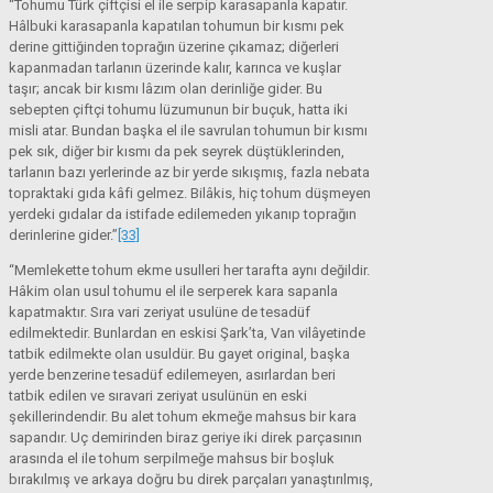
“Tohumu Türk çiftçisi el ile serpip karasapanla kapatır.
Hâlbuki karasapanla kapatılan tohumun bir kısmı pek
derine gittiğinden toprağın üzerine çıkamaz; diğerleri
kapanmadan tarlanın üzerinde kalır, karınca ve kuşlar
taşır; ancak bir kısmı lâzım olan derinliğe gider. Bu
sebepten çiftçi tohumu lüzumunun bir buçuk, hatta iki
misli atar. Bundan başka el ile savrulan tohumun bir kısmı
pek sık, diğer bir kısmı da pek seyrek düştüklerinden,
tarlanın bazı yerlerinde az bir yerde sıkışmış, fazla nebata
topraktaki gıda kâfi gelmez. Bilâkis, hiç tohum düşmeyen
yerdeki gıdalar da istifade edilemeden yıkanıp toprağın
derinlerine gider.”
[33]
“Memlekette tohum ekme usulleri her tarafta aynı değildir.
Hâkim olan usul tohumu el ile serperek kara sapanla
kapatmaktır. Sıra vari zeriyat usulüne de tesadüf
edilmektedir. Bunlardan en eskisi Şark’ta, Van vilâyetinde
tatbik edilmekte olan usuldür. Bu gayet original, başka
yerde benzerine tesadüf edilemeyen, asırlardan beri
tatbik edilen ve sıravari zeriyat usulünün en eski
şekillerindendir. Bu alet tohum ekmeğe mahsus bir kara
sapandır. Uç demirinden biraz geriye iki direk parçasının
arasında el ile tohum serpilmeğe mahsus bir boşluk
bırakılmış ve arkaya doğru bu direk parçaları yanaştırılmış,