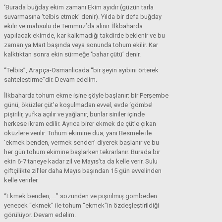
‘Burada buğday ekim zamanı Ekim ayıdır (güzün tarla
suvarmasına ‘telbis etmek’ denir). Yılda bir defa buğday
ekilir ve mahsulü de Temmuz’da alınır. İlkbaharda
yapılacak ekimde, kar kalkmadığı takdirde beklenir ve bu
zaman ya Mart başında veya sonunda tohum ekilir. Kar
kalktıktan sonra ekin sürmeğe ‘bahar çütü’ denir.
“Telbis”, Arapça-Osmanlıcada “bir şeyin ayıbını örterek
sahteleştirme”dir. Devam edelim.
İlkbaharda tohum ekme işine şöyle başlanır: bir Perşembe
günü, öküzler çüt’e koşulmadan evvel, evde ‘gömbe’
pişirilir, yufka açılır ve yağlanır, bunlar siniler içinde
herkese ikram edilir. Ayrıca birer ekmek de çüt’e çıkan
öküzlere verilir. Tohum ekimine dua, yani Besmele ile
‘ekmek benden, vermek senden’ diyerek başlanır ve bu
her gün tohum ekimine başlarken tekrarlanır. Burada bir
ekin 6-7 taneye kadar zil ve Mayıs’ta da kelle verir. Sulu
çiftçilikte zil’ler daha Mayıs başından 15 gün evvelinden
kelle verirler.
“Ekmek benden, …” sözünden ve pişirilmiş gömbeden
yenecek “ekmek” ile tohum “ekmek”in özdeşleştirildiği
görülüyor. Devam edelim.