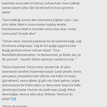
beşinden sonra ekti mi bitmez, bahara kalır. Karın kalktığı
zaman yeşerir çıkar. Ekti de bitmedi mi buna gömme
derler.”
“Karın kalktığı zaman ekin sürmesine Çiğdem çötü = yaz
çötü derler. Mart’ın onuna kadar buğday ekerler.
Kurtaramazsa Mart’ın onundan sonra arpa eker, ondan
sonra yulaf, burçak eker.”
“Tohum atma: önünde peştamal sol eli üzerinde bağlı, sağ
ile tohumu
evleğ
saçar. Sağ eli sol ayağa uygunca tutar.
Ayağı yanılırsa tohum noksan düşer.” “Dua:
Bismillahirrahmanirrahim. Ya Muhammed, ya Âdem ata, ya
Ali, ya Hızır!… Hazret-i Âdem atamızın icadıdır bu icat…”
“Ekinin büyümesi: Tohum biter, içinden tek zil çıkar
(avunduruk sürerler) büyümeye başlar. Çatal çıkartır, sonra
yere yatışır, pençelenir karın altında. Kar kalktı mı büyür
(göceklenir), sonra iğlenir, iğ gibi olur. Rast gelirse, soğuk
dokunmazsa bir kökte sekiz on dane sürer. Mayıs’ta kelle
çıkartmaya başlar. Haziran da çiçek açar, çiçeği döker,
dane bağlar, sıkınca sütü çıkar, firikleşir. Temmuz’da
yetişir”
[28]
.
“Ekinin düşmanları: