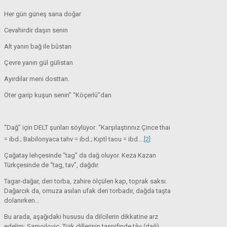
Her gün güneş sana doğar
Cevahirdir daşın senin
Alt yanın bağ ile bûstan
Çevre yanın gül gülistan
Ayırdılar meni dosttan.
Öter garip kuşun senin” “Köçerlû”dan
“Dağ” için DELT şunları söylüyor: “Karşılaştırınız Çince thai
.
= ibd.; Babilonyaca tahv = ibd.; Kıptî taou = ibd….
[2]
Çağatay lehçesinde “tag” da dağ oluyor. Keza Kazan
Türkçesinde de “tag, tav”, dağdır.
Tagar-dağar, deri torba, zahire ölçülen kap, toprak saksı.
Dağarcık da, omuza asılan ufak deri torbadır, dağda taşta
dolanırken…
Bu arada, aşağıdaki hususu da dilcilerin dikkatine arz
edelim: Samojloviç, Türk dillerinin tasnifinde tâγ (dağ)