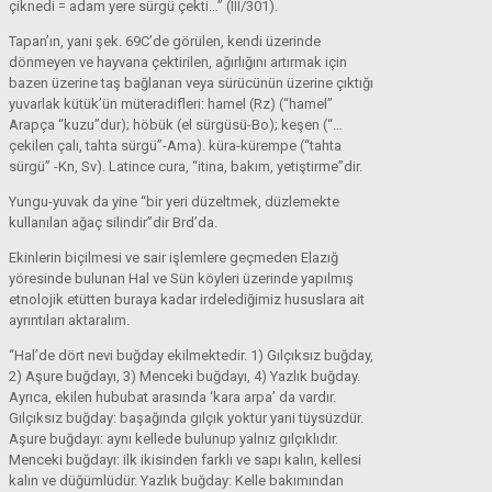
çiknedi = adam yere sürgü çekti…” (III/301).
Tapan’ın, yani şek. 69C’de görülen, kendi üzerinde
dönmeyen ve hayvana çektirilen, ağırlığını artırmak için
bazen üzerine taş bağlanan veya sürücünün üzerine çıktığı
yuvarlak kütük’ün müteradifleri: hamel (Rz) (“hamel”
Arapça “kuzu”dur); höbük (el sürgüsü-Bo); keşen (“…
çekilen çalı, tahta sürgü”-Ama). küra-kürempe (“tahta
sürgü” -Kn, Sv). Latince cura, “itina, bakım, yetiştirme”dir.
Yungu-yuvak da yine “bir yeri düzeltmek, düzlemekte
kullanılan ağaç silindir”dir Brd’da.
Ekinlerin biçilmesi ve sair işlemlere geçmeden Elazığ
yöresinde bulunan Hal ve Sün köyleri üzerinde yapılmış
etnolojik etütten buraya kadar irdelediğimiz hususlara ait
ayrıntıları aktaralım.
“Hal’de dört nevi buğday ekilmektedir. 1) Gılçıksız buğday,
2) Aşure buğdayı, 3) Menceki buğdayı, 4) Yazlık buğday.
Ayrıca, ekilen hububat arasında ‘kara arpa’ da vardır.
Gılçıksız buğday: başağında gılçık yoktur yani tüysüzdür.
Aşure buğdayı: aynı kellede bulunup yalnız gılçıklıdır.
Menceki buğdayı: ilk ikisinden farklı ve sapı kalın, kellesi
kalın ve düğümlüdür. Yazlık buğday: Kelle bakımından