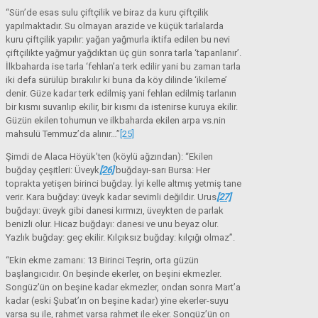
“Sün’de esas sulu çiftçilik ve biraz da kuru çiftçilik
yapılmaktadır. Su olmayan arazide ve küçük tarlalarda
kuru çiftçilik yapılır: yağan yağmurla iktifa edilen bu nevi
çiftçilikte yağmur yağdıktan üç gün sonra tarla ‘tapanlanır’.
İlkbaharda ise tarla ‘fehlan’a terk edilir yani bu zaman tarla
iki defa sürülüp bırakılır ki buna da köy dilinde ‘ikileme’
denir. Güze kadar terk edilmiş yani fehlan edilmiş tarlanın
bir kısmı suvarılıp ekilir, bir kısmı da istenirse kuruya ekilir.
Güzün ekilen tohumun ve ilkbaharda ekilen arpa vs.nin
mahsulü Temmuz’da alınır…”
[25]
Şimdi de Alaca Höyük’ten (köylü ağzından): “Ekilen
buğday çeşitleri: Üveyk
[26]
buğdayı-sarı Bursa: Her
toprakta yetişen birinci buğday. İyi kelle altmış yetmiş tane
verir. Kara buğday: üveyk kadar sevimli değildir. Urus
[27]
buğdayı: üveyk gibi danesi kırmızı, üveykten de parlak
benizli olur. Hicaz buğdayı: danesi ve unu beyaz olur.
Yazlık buğday: geç ekilir. Kılçıksız buğday: kılçığı olmaz”.
“Ekin ekme zamanı: 13 Birinci Teşrin, orta güzün
başlangıcıdır. On beşinde ekerler, on beşini ekmezler.
Songüz’ün on beşine kadar ekmezler, ondan sonra Mart’a
kadar (eski Şubat’ın on beşine kadar) yine ekerler-suyu
varsa su ile, rahmet varsa rahmet ile eker. Songüz’ün on