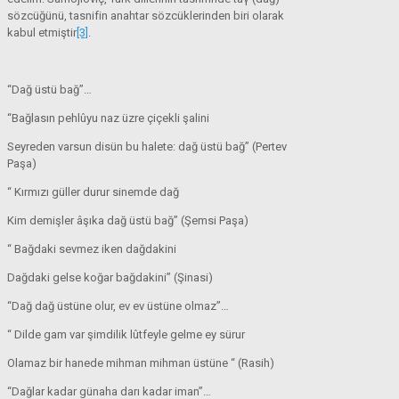
sözcüğünü, tasnifin anahtar sözcüklerinden biri olarak
kabul etmiştir
[3]
.
“Dağ üstü bağ”…
“Bağlasın pehlûyu naz üzre çiçekli şalini
Seyreden varsun disün bu halete: dağ üstü bağ” (Pertev
Paşa)
“ Kırmızı güller durur sinemde dağ
Kim demişler âşıka dağ üstü bağ” (Şemsi Paşa)
“ Bağdaki sevmez iken dağdakini
Dağdaki gelse koğar bağdakini” (Şinasi)
“Dağ dağ üstüne olur, ev ev üstüne olmaz”…
“ Dilde gam var şimdilik lûtfeyle gelme ey sürur
Olamaz bir hanede mihman mihman üstüne “ (Rasih)
“Dağlar kadar günaha darı kadar iman”…