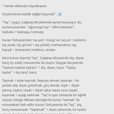
“ Yemen ellerinde Veyselkarani
Göçtü kervan kaldık dağlar başında!”…
[4]
“Taş”, Uygur, Çağatay lehçelerinde aynen bulunuyor. Bu
sonuncusundan: “ağzınınga taş! = dilim tutulsun!”;
taşbaka = taşbaga, tosbaga.
Kazan Türkçesinden: taş yurt = kârgir ev; taş yol = kaldırım;
taş yürek, taş gömül = taş yürekli, merhametsiz; taş
kapçık = (mecazen) mahbus, zindan.
Ama bunun dışında “taş”, Çağatay lehçesinde dış, dışarı,
hariç (iç zıddı) manasında da oluyor. Kaşgar lehçesinde
“taşkaru-taşkarı-tışkaru” = dış, dışarı, taşra. “Taşlıg-
taşluk” = dış taraf, hariç.
Taşmak = sular taşmak, feyezan etmek; taşımak = bir
yerden alıp dışarı götürmek, göç etmek; taşık = dışarı
çıkmış, taşkın; taşak = dışarı çıkıp taşan uzuv, taşak;
taşamak = aşağı sarkmak. “Taş”ın aynı zamanda bir ağırlık
ölçüsü olduğu dikkate alındığında bunun “sarmak” ile
münasebeti fark edilir. Kazan Türkçesinde de “taş”, dış,
hariç manasınadır: “taşlamak” = dışarı çıkarmak, bir tarafa