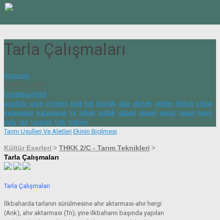
Tarla Çalışmaları
dogucan
Aralık 13, 2017
Uncategorized
anadolu
,
arpa
,
ay tarım
,
bağ
,
bel
,
burçak
,
darı
,
ekmek
,
gedne
,
ilişkisi
,
imbal
,
karasaban
,
karasapan
,
kır
,
öğrek
,
pulluk
,
saban
,
sapan
,
sürgü
,
tapan
,
tarım
,
tarla
,
taş
,
taşmak
,
türk
,
türkiye
Tarım Usulleri Ve Aletleri
Ekinin Biçilmesi
Kültür Eserleri
>
THKK 2/C - Tarım Teknikleri
>
Tarla Çalışmaları
Tarla Çalışmaları
İlkbaharda tarlanın sürülmesine ahır aktarması-ahır hergi
(Ank), ahır aktarması (Tn); yine ilkbaharın başında yapılan