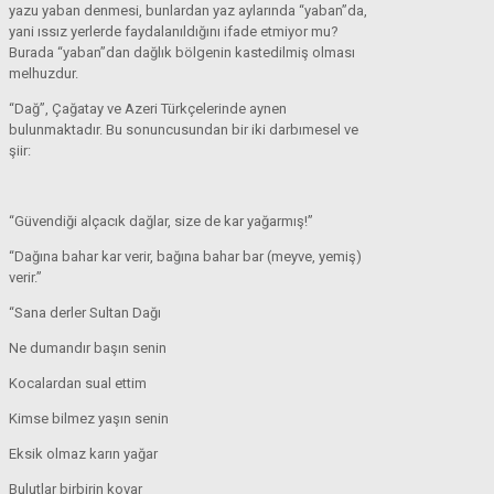
yazu yaban denmesi, bunlardan yaz aylarında “yaban”da,
yani ıssız yerlerde faydalanıldığını ifade etmiyor mu?
Burada “yaban”dan dağlık bölgenin kastedilmiş olması
melhuzdur.
“Dağ”, Çağatay ve Azeri Türkçelerinde aynen
bulunmaktadır. Bu sonuncusundan bir iki darbımesel ve
şiir:
“Güvendiği alçacık dağlar, size de kar yağarmış!”
“Dağına bahar kar verir, bağına bahar bar (meyve, yemiş)
verir.”
“Sana derler Sultan Dağı
Ne dumandır başın senin
Kocalardan sual ettim
Kimse bilmez yaşın senin
Eksik olmaz karın yağar
Bulutlar birbirin kovar