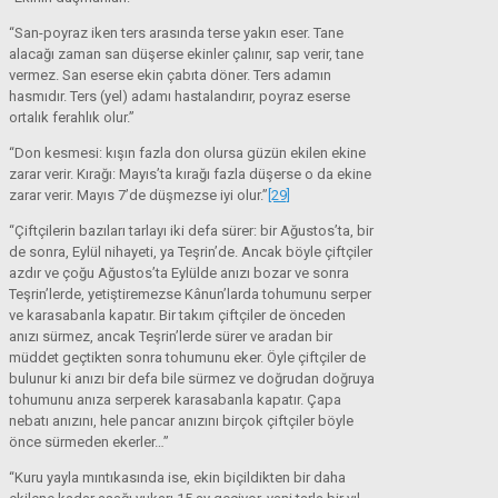
“San-poyraz iken ters arasında terse yakın eser. Tane
alacağı zaman san düşerse ekinler çalınır, sap verir, tane
vermez. San eserse ekin çabıta döner. Ters adamın
hasmıdır. Ters (yel) adamı hastalandırır, poyraz eserse
ortalık ferahlık olur.”
“Don kesmesi: kışın fazla don olursa güzün ekilen ekine
zarar verir. Kırağı: Mayıs’ta kırağı fazla düşerse o da ekine
zarar verir. Mayıs 7’de düşmezse iyi olur.”
[29]
“Çiftçilerin bazıları tarlayı iki defa sürer: bir Ağustos’ta, bir
de sonra, Eylül nihayeti, ya Teşrin’de. Ancak böyle çiftçiler
azdır ve çoğu Ağustos’ta Eylülde anızı bozar ve sonra
Teşrin’lerde, yetiştiremezse Kânun’larda tohumunu serper
ve karasabanla kapatır. Bir takım çiftçiler de önceden
anızı sürmez, ancak Teşrin’lerde sürer ve aradan bir
müddet geçtikten sonra tohumunu eker. Öyle çiftçiler de
bulunur ki anızı bir defa bile sürmez ve doğrudan doğruya
tohumunu anıza serperek karasabanla kapatır. Çapa
nebatı anızını, hele pancar anızını birçok çiftçiler böyle
önce sürmeden ekerler…”
“Kuru yayla mıntıkasında ise, ekin biçildikten bir daha