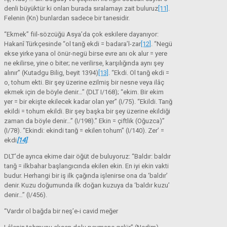
denli büyüktür ki onları burada sıralamayı zait buluruz
[11]
.
Felenin (Kn) bunlardan sadece bir tanesidir.
“Ekmek” fiil-sözcüğü Asya’da çok eskilere dayanıyor:
Hakanî Türkçesinde “ol tarığ ekdi = badara’l-zar
[12]
. “Negü
ekse yirke yana ol önür-negü birse evre anı ok alur = yere
ne ekilirse, yine o biter; ne verilirse, karşılığında aynı şey
alınır” (Kutadgu Bilig, beyit 1394)
[13]
. “Ekdi. Ol tarığ ekdi =
o, tohum ekti. Bir şey üzerine ezilmiş bir nesne veya ilâç
ekmek için de böyle denir…” (DLT I/168); “ekim. Bir ekim
yer = bir ekişte ekilecek kadar olan yer” (I/75). “Ekildi. Tarığ
ekildi = tohum ekildi. Bir şey başka bir şey üzerine ekildiği
zaman da böyle denir…” (I/198).” Ekin = çiftlik (Oğuzca)”
(I/78). “Ekindi: ekindi tarığ = ekilen tohum” (I/140). Zer’ =
ekdi
[14]
.
DLT’de ayrıca ekime dair öğüt de buluyoruz: “Baldır: baldır
tarığ = ilkbahar başlangıcında ekilen ekin. En iyi ekin vakti
budur. Herhangi bir iş ilk çağında işlenirse ona da ‘baldır’
denir. Kuzu doğumunda ilk doğan kuzuya da ‘baldır kuzu’
denir…” (I/456).
“Vardır ol bağda bir neş’e-i cavid meğer