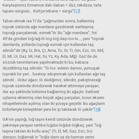
Karşılaştırınız Ermenice dab-daban = düz, tekdüze, tarla
tapanı-sürgüsü… Kürtçe tebane = sürgü”
[17]
.
Taban etmek ise Tr’da “yağmurdan sonra, bellenmiş
toprak üstünde ağır merdane gezdirerek sertleşmiş
toprağı parçalamak, ezmek”tir. Bu “ağır merdane”, fot.
49’da görülen loğ-lağ-lô-log-loğ daşı-lov-lu…, yani “toprak
damlarda, yollarda toprağı ezmek için kullanılan taş
silindir”dir (Ay, İz, Brs, Çr, Ama, To, Gr, Tr, Gm, Ezc, Vn, Md,
El, MI, Ur, Gaz, Mr, Hat, Sv, Yz, Ky, Ada, Mğ). Gaz’de de
sözcük tanımlaması yapılmaktadır ki bu, kabaca
düzeltilmiş taş silindiri: “lô-lov: evlerin damını, yumuşak
topraklı bir yeri… bastırıp sıkıştırmak için kullanılan ağır taş
silindir… lôdur ağacı: lô dediğimiz, silindiri, pekiştireceği
toprak üzerinde döndürerek hareket ettirmeye yarayan,
dar açı şeklinde birbirine bağlanmış iki ağaçtır. Serbest
uçlarına eklenmiş olan küçük ağaç parçaları, lovun ekseni
nihayetlerinde açılmış olan iki yuvaya geçirilir. Bu ağaçların
birbirleriyle birleştikleri yere bir ip takılarak lô çekilir”
[18]
.
GA’nın yaptığı, loğ taşını kendi üstünde döndürerek
çekmeye yarayan tertibe loğdur-loğdut-loğkeç, yani “loğ
taşına takılan iki kollu araç” (Tr, El, Ml, Gaz, Ezc, Sv)
deniyor; loğlamak’ın “loğla damı ya da harman yerini