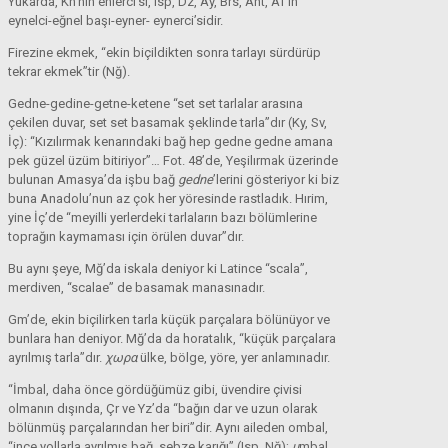
Yukarda, Kn’nın enlerci’si, Isp, Dz, Ay, Brs, Ant, Af’ın
eynelci-eğnel başı-eyner- eynerci’sidir.
Firezine ekmek, “ekin biçildikten sonra tarlayı sürdürüp
tekrar ekmek”tir (Nğ).
Gedne-gedine-getne-ketene “set set tarlalar arasına
çekilen duvar, set set basamak şeklinde tarla”dır (Ky, Sv,
İç): “Kızılırmak kenarındaki bağ hep gedne gedne amana
pek güzel üzüm bitiriyor”… Fot. 48’de, Yeşilırmak üzerinde
bulunan Amasya’da işbu bağ
gedne
’lerini gösteriyor ki biz
buna Anadolu’nun az çok her yöresinde rastladık. Hırim,
yine İç’de “meyilli yerlerdeki tarlaların bazı bölümlerine
toprağın kaymaması için örülen duvar”dır.
Bu aynı şeye, Mğ’da iskala deniyor ki Latince “scala”,
merdiven, “scalae” de basamak manasınadır.
Gm’de, ekin biçilirken tarla küçük parçalara bölünüyor ve
bunlara han deniyor. Mğ’da da horatalık, “küçük parçalara
ayrılmış tarla”dır.
χωρα
ülke, bölge, yöre, yer anlamınadır.
“İmbal, daha önce gördüğümüz gibi, üvendire çivisi
olmanın dışında, Çr ve Yz’da “bağın dar ve uzun olarak
bölünmüş parçalarından her biri”dir. Aynı aileden ombal,
“ince yollarla ayrılmış bağ, sebze karığı” (Isp, Nğ);
u
mbal,