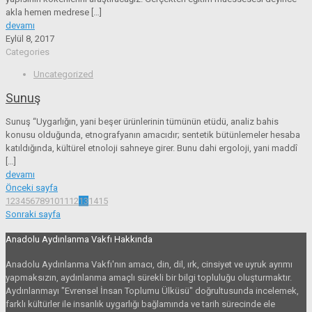
akla hemen medrese
[…]
devamı
Eylül 8, 2017
Categories
Uncategorized
Sunuş
Sunuş “Uygarlığın, yani beşer ürünlerinin tümünün etüdü, analiz bahis
konusu olduğunda, etnografyanın amacıdır; sentetik bütünlemeler hesaba
katıldığında, kültürel etnoloji sahneye girer. Bunu dahi ergoloji, yani maddî
[…]
devamı
Önceki sayfa
1
2
3
4
5
6
7
8
9
10
11
12
13
14
15
Sonraki sayfa
Anadolu Aydınlanma Vakfı Hakkında
Anadolu Aydınlanma Vakfı'nın amacı, din, dil, ırk, cinsiyet ve uyruk ayrımı
yapmaksızın, aydınlanma amaçlı sürekli bir bilgi topluluğu oluşturmaktır.
Aydınlanmayı "Evrensel İnsan Toplumu Ülküsü" doğrultusunda incelemek,
farklı kültürler ile insanlık uygarlığı bağlamında ve tarih sürecinde ele