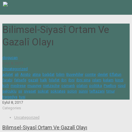
Bilimsel-Siyasî Ortam Ve
Gazalî Olayı
dogucan
Eylül 8, 2017
Uncategorized
adalet
,
ali
,
Aristo
,
atina
,
bağdat
,
bilim
,
Buveyhîler
,
comte
,
devlet
,
Eflatun
,
farabi
,
felsefe
,
gazali
,
halk
,
hilafet
,
ibn
,
ibni
,
ibni sina
,
islam
,
kelam
,
kindi
,
küfr
,
medrese
,
muaviye
,
nietzsche
,
osmanlı
,
platon
,
politika
,
Psellos
,
rüşd
,
selçuklu
,
şii
,
siyaset
,
sokrat
,
sokrates
,
solon
,
sünni
,
teftazani
,
timur
,
tragedya
,
tusi
Eylül 8, 2017
Categories
Uncategorized
Bilimsel-Siyasî Ortam Ve Gazalî Olayı