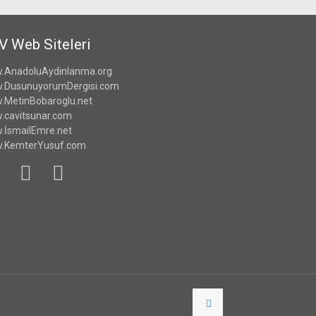
V Web Siteleri
.AnadoluAydinlanma.org
.DusunuyorumDergisi.com
MetinBobaroglu.net
cavitsunar.com
İsmailEmre.net
.KemterYusuf.com