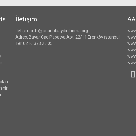
da
İletişim
AA
İletişim: info@anadoluaydinlanma.org
www
Adres: Bayar Cad Papatya Apt. 22/11 Erenköy İstanbul
www
Tel: 0216 373 23 05
www.
www.
k
www.
r.
www
 olan
minin
ı