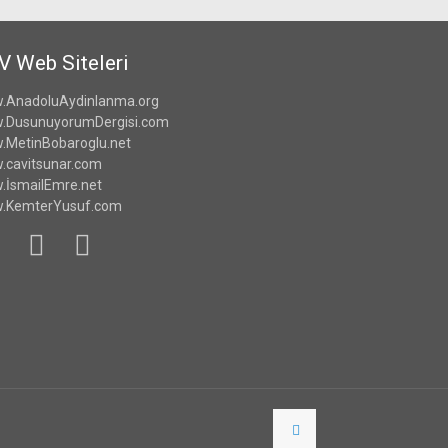
V Web Siteleri
.AnadoluAydinlanma.org
.DusunuyorumDergisi.com
MetinBobaroglu.net
cavitsunar.com
İsmailEmre.net
.KemterYusuf.com