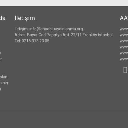
da
İletişim
AA
İletişim: info@anadoluaydinlanma.org
www
Adres: Bayar Cad Papatya Apt. 22/11 Erenköy İstanbul
www
Tel: 0216 373 23 05
www.
www.
k
www.
r.
www
 olan
minin
ı