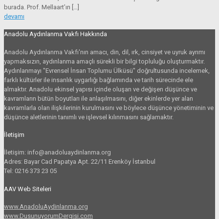
burada. Prof. Mellaart’ın
[…]
devamı
Anadolu Aydınlanma Vakfı Hakkında
Anadolu Aydınlanma Vakfı'nın amacı, din, dil, ırk, cinsiyet ve uyruk ayrımı
yapmaksızın, aydınlanma amaçlı sürekli bir bilgi topluluğu oluşturmaktır.
Aydınlanmayı "Evrensel İnsan Toplumu Ülküsü" doğrultusunda incelemek,
farklı kültürler ile insanlık uygarlığı bağlamında ve tarih sürecinde ele
almaktır. Anadolu ekinsel yapısı içinde oluşan ve değişen düşünce ve
kavramların bütün boyutları ile anlaşılmasını, diğer ekinlerde yer alan
kavramlarla olan ilişkilerinin kurulmasını ve böylece düşünce yönetiminin ve
düşünce aletlerinin tanımlı ve işlevsel kılınmasını sağlamaktır.
İletişim
İletişim: info@anadoluaydinlanma.org
Adres: Bayar Cad Papatya Apt. 22/11 Erenköy İstanbul
Tel: 0216 373 23 05
AAV Web Siteleri
www.AnadoluAydinlanma.org
www.DusunuyorumDergisi.com