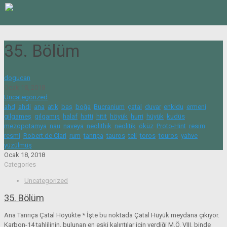
35. Bölüm
dogucan
Ocak 18, 2018
Uncategorized
ahd
,
ahdi
,
ana
,
atik
,
baş
,
boğa
,
Bucranium
,
çatal
,
duvar
,
enkidu
,
ermeni
,
gilgameş
,
gılgamış
,
halaf
,
hatti
,
hitit
,
höyük
,
hurri
,
hüyük
,
kudüs
,
mezopotamya
,
nau
,
naveya
,
neolithik
,
neolitik
,
öküz
,
Proto-Hint
,
resim
,
resmi
,
Robert de Clari
,
rum
,
tanrıça
,
tauros
,
teli
,
toros
,
touros
,
yahve
,
yüzülmüş
Ocak 18, 2018
Categories
Uncategorized
35. Bölüm
Ana Tanrıça Çatal Höyükte * İşte bu noktada Çatal Hüyük meydana çıkıyor.
Karbon-14 tahlilinin, bulunan en eski kalıntılar için verdiği M.Ö. VIII. binde