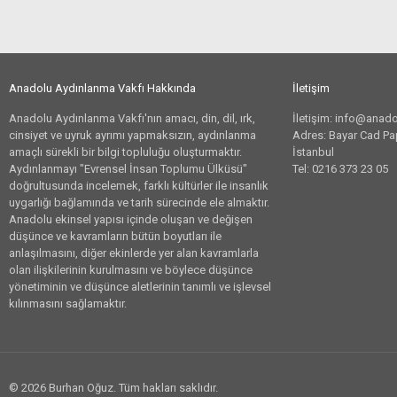
Anadolu Aydınlanma Vakfı Hakkında
İletişim
Anadolu Aydınlanma Vakfı'nın amacı, din, dil, ırk,
İletişim: info@anad
cinsiyet ve uyruk ayrımı yapmaksızın, aydınlanma
Adres: Bayar Cad Pa
amaçlı sürekli bir bilgi topluluğu oluşturmaktır.
İstanbul
Aydınlanmayı "Evrensel İnsan Toplumu Ülküsü"
Tel: 0216 373 23 05
doğrultusunda incelemek, farklı kültürler ile insanlık
uygarlığı bağlamında ve tarih sürecinde ele almaktır.
Anadolu ekinsel yapısı içinde oluşan ve değişen
düşünce ve kavramların bütün boyutları ile
anlaşılmasını, diğer ekinlerde yer alan kavramlarla
olan ilişkilerinin kurulmasını ve böylece düşünce
yönetiminin ve düşünce aletlerinin tanımlı ve işlevsel
kılınmasını sağlamaktır.
© 2026 Burhan Oğuz. Tüm hakları saklıdır.