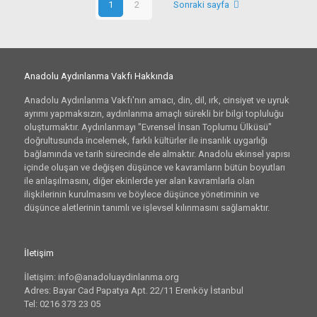
1
2
Sonraki sayfa
Anadolu Aydınlanma Vakfı Hakkında
Anadolu Aydınlanma Vakfı'nın amacı, din, dil, ırk, cinsiyet ve uyruk
ayrımı yapmaksızın, aydınlanma amaçlı sürekli bir bilgi topluluğu
oluşturmaktır. Aydınlanmayı "Evrensel İnsan Toplumu Ülküsü"
doğrultusunda incelemek, farklı kültürler ile insanlık uygarlığı
bağlamında ve tarih sürecinde ele almaktır. Anadolu ekinsel yapısı
içinde oluşan ve değişen düşünce ve kavramların bütün boyutları
ile anlaşılmasını, diğer ekinlerde yer alan kavramlarla olan
ilişkilerinin kurulmasını ve böylece düşünce yönetiminin ve
düşünce aletlerinin tanımlı ve işlevsel kılınmasını sağlamaktır.
İletişim
İletişim: info@anadoluaydinlanma.org
Adres: Bayar Cad Papatya Apt. 22/11 Erenköy İstanbul
Tel: 0216 373 23 05