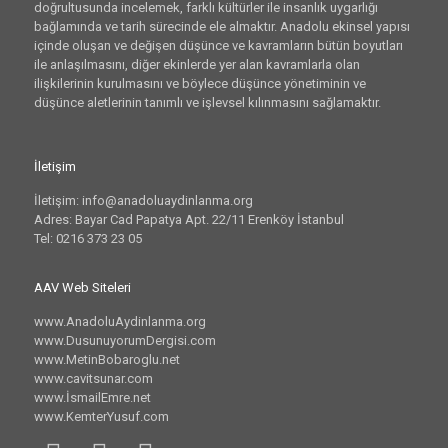
doğrultusunda incelemek, farklı kültürler ile insanlık uygarlığı
bağlamında ve tarih sürecinde ele almaktır. Anadolu ekinsel yapısı
içinde oluşan ve değişen düşünce ve kavramların bütün boyutları
ile anlaşılmasını, diğer ekinlerde yer alan kavramlarla olan
ilişkilerinin kurulmasını ve böylece düşünce yönetiminin ve
düşünce aletlerinin tanımlı ve işlevsel kılınmasını sağlamaktır.
İletişim
İletişim: info@anadoluaydinlanma.org
Adres: Bayar Cad Papatya Apt. 22/11 Erenköy İstanbul
Tel: 0216 373 23 05
AAV Web Siteleri
www.AnadoluAydinlanma.org
www.DusunuyorumDergisi.com
www.MetinBobaroglu.net
www.cavitsunar.com
www.İsmailEmre.net
www.KemterYusuf.com