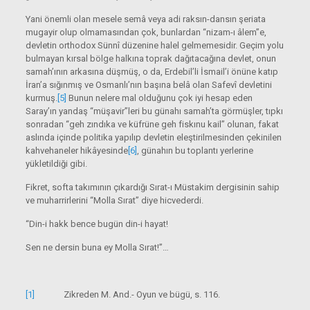
Yani önemli olan mesele semâ veya adi raksın-dansın şeriata
mugayir olup olmamasından çok, bunlardan “nizam-ı âlem”e,
devletin orthodox Sünnî düzenine halel gelmemesidir. Geçim yolu
bulmayan kırsal bölge halkına toprak dağıtacağına devlet, onun
samah’ının arkasına düşmüş, o da, Erdebil’li İsmail’i önüne katıp
İran’a sığınmış ve Osmanlı’nın başına belâ olan Safevî devletini
kurmuş.
[5]
Bunun nelere mal olduğunu çok iyi hesap eden
Saray’ın yandaş “müşavir”leri bu günahı samah’ta görmüşler, tıpkı
sonradan “geh zındıka ve küfrüne geh fiskınu kail” olunan, fakat
aslında içinde politika yapılıp devletin eleştirilmesinden çekinilen
kahvehaneler hikâyesinde
[6]
, günahın bu toplantı yerlerine
yükletildiği gibi.
Fikret, softa takımının çıkardığı Sırat-ı Müstakim dergisinin sahip
ve muharrirlerini “Molla Sırat” diye hicvederdi.
“Din-i hakk bence bugün din-i hayat!
Sen ne dersin buna ey Molla Sırat!”…
[1]
Zikreden M. And.- Oyun ve bügü, s. 116.