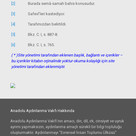
[2]
Burada semâ-samah bahis konusudur.
[3]
Safevî’leri kastediyor.
[4]
Tarafımızdan belirtildi.
[5]
Bkz. C. I, s. 887-8.
[6]
Bkz. C. I, s. 765.
( * )Site yönetimi tarafından eklenen başlık, bağlantı ve içerikler –
bu içerikler kitabın orjinalinde yoktur okuma kolaylığı için site
yönetimi tarafından eklenmiştir.
Anadolu Aydınlanma Vakfı Hakkında
Anadolu Aydınlanma Vakfı'nın amacı, din, dil, ırk, cinsiyet ve uyruk
ayrımı yapmaksızın, aydınlanma amaçlı sürekli bir bilgi topluluğu
oluşturmaktır. Aydınlanmayı "Evrensel İnsan Toplumu Ülküsü"