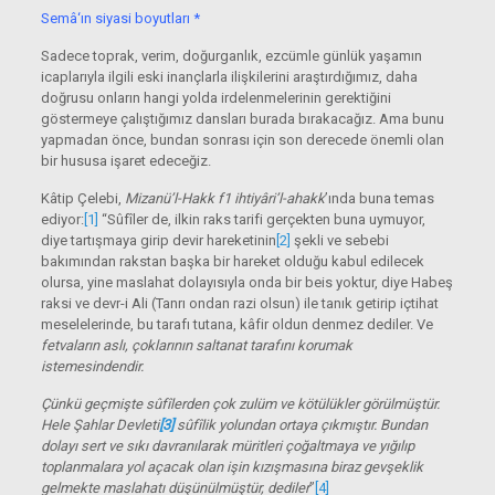
Semâ
‘ın siyasi boyutları *
Sadece toprak, verim, doğurganlık, ezcümle günlük yaşamın
icaplarıyla ilgili eski inançlarla ilişkilerini araştırdığımız, daha
doğrusu onların hangi yolda irdelenmelerinin gerektiğini
göstermeye çalıştığımız dansları burada bırakacağız. Ama bunu
yapmadan önce, bundan sonrası için son derecede önemli olan
bir hususa işaret edeceğiz.
Kâtip Çelebi,
Mizanü’l-Hakk f1 ihtiyâri’l-ahakk
’ında buna temas
ediyor:
[1]
“Sûfîler de, ilkin raks tarifi gerçekten buna uymuyor,
diye tartışmaya girip devir hareketinin
[2]
şekli ve sebebi
bakımından rakstan başka bir hareket olduğu kabul edilecek
olursa, yine maslahat dolayısıyla onda bir beis yoktur, diye Habeş
raksi ve devr-i Ali (Tanrı ondan razi olsun) ile tanık getirip içtihat
meselelerinde, bu tarafı tutana, kâfir oldun denmez dediler. Ve
fetvaların aslı, çoklarının saltanat tarafını korumak
istemesindendir.
Çünkü geçmişte sûfîlerden çok zulüm ve kötülükler görülmüştür.
Hele Şahlar Devleti
[3]
sûfîlik yolundan ortaya çıkmıştır. Bundan
dolayı sert ve sıkı davranılarak müritleri çoğaltmaya ve yığılıp
toplanmalara yol açacak olan işin kızışmasına biraz gevşeklik
gelmekte maslahatı düşünülmüştür, dediler
”
[4]